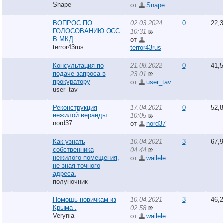
Snape
от
Snape
ВОПРОС ПО
02.03.2024
0
22,
ГОЛОСОВАНИЮ ОСС
10:31
В МКД.
от
terror43rus
terror43rus
Консультация по
21.08.2022
0
41,
подаче запроса в
23:01
прокуратору
от
user_tav
user_tav
Реконструкция
17.04.2021
0
52,
нежилой веранды
10:05
nord37
от
nord37
Как узнать
10.04.2021
3
67,
собственника
04:44
нежилого помещения,
от
wailele
не зная точного
адреса.
полуночник
Помощь новичкам из
10.04.2021
3
46,
Крыма .
02:58
Verynia
от
wailele