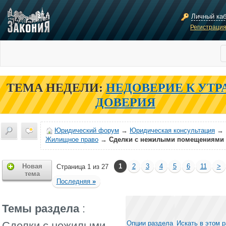
Личный ка
Регистраци
ТЕМА НЕДЕЛИ:
НЕДОВЕРИЕ К УТР
ДОВЕРИЯ
Юридический форум
→
Юридическая консультация
→
Жилищное право
→
Сделки с нежилыми помещениями
Новая
1
2
3
4
5
6
11
>
Страница 1 из 27
тема
Последняя
»
Темы раздела
:
Сделки с нежилыми
Опции раздела
Искать в этом 