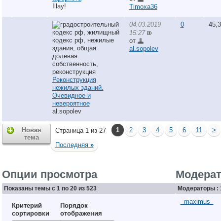
Illay!
Timoxa36
04.03.2019
0
45,
15:27
от
al.sopolev
Реконструкция
нежилых зданий.
Очевидное и
невероятное
al.sopolev
Новая
1
2
3
4
5
6
11
>
Страница 1 из 27
тема
Последняя
»
Опции просмотра
Модера
Показаны темы с 1 по 20 из 523
Модераторы : 
_maximus_
Критерий
Порядок
сортировки
отображения