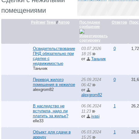
помещениями
Рейтинг
Тема
/
Автор
Последнее
Ответов
Прос
сообщение
Освидетельствование
03.07.2026
0
1,7
ПНД обязательно при
18:15
сделке с
от
Таньчик
недвижимостью
Таньчик
Перевод жилого
25.09.2024
0
31,
помещения в нежилое
06:42
alexgrom82
от
alexgrom82
В наследство не
06.06.2024
1
26,
вступила, надо ли
11:23
платить за жилье?
от
ivasi
elle33
Объект для сдачи в
05.03.2024
1
28,
аренду
15:25