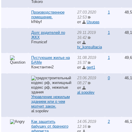
Tokoro
Производственное
27.03.2020
1
48,
помещение.
12:53
kfhbyf
от
Usupas
Долг родителей по
29.11.2019
1
48,
ЖКХ
16:42
Fmunicef
от
tv_konsultacia
Пустующее жилье на
31.08.2019
1
49,
БАМе
15:37
Константин2
от
gert1
23.06.2019
0
46,
08:27
от
al.sopolev
Управление нежилым
зданием или о чем
молчит закон.
al.sopolev
Как защитить
14.05.2019
2
46,
бабушку от брачного
12:16
афериста
от