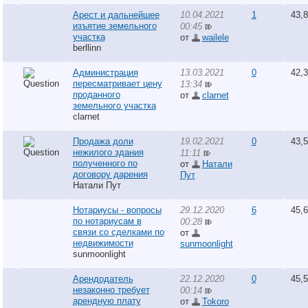
Арест и дальнейшее
10.04.2021
1
43,
изъятие земельного
00:45
участка
от
wailele
berllinn
Администрация
13.03.2021
0
42,
пересматривает цену
13:34
проданного
от
clarnet
земельного участка
clarnet
Продажа доли
19.02.2021
0
43,
нежилого здания
11:11
полученного по
от
Натали
договору дарения
Пут
Натали Пут
Нотариусы - вопросы
29.12.2020
6
45,
по нотариусам в
00:28
связи со сделками по
от
недвижимости
sunmoonlight
sunmoonlight
Арендодатель
22.12.2020
0
45,
незаконно требует
00:14
арендную плату
от
Tokoro