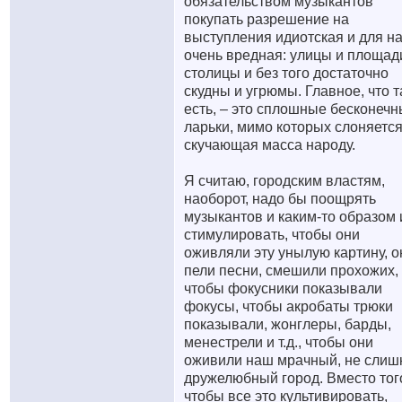
обязательством музыкантов
покупать разрешение на
выступления идиотская и для н
очень вредная: улицы и площад
столицы и без того достаточно
скудны и угрюмы. Главное, что 
есть, – это сплошные бесконеч
ларьки, мимо которых слоняетс
скучающая масса народу.
Я считаю, городским властям,
наоборот, надо бы поощрять
музыкантов и каким-то образом 
стимулировать, чтобы они
оживляли эту унылую картину, о
пели песни, смешили прохожих,
чтобы фокусники показывали
фокусы, чтобы акробаты трюки
показывали, жонглеры, барды,
менестрели и т.д., чтобы они
оживили наш мрачный, не слиш
дружелюбный город. Вместо тог
чтобы все это культивировать,