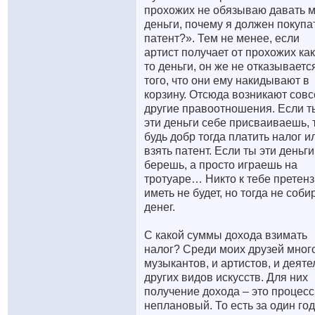
прохожих не обязываю давать 
деньги, почему я должен покупа
патент?». Тем не менее, если
артист получает от прохожих как
то деньги, он же не отказываетс
того, что они ему накидывают в
корзину. Отсюда возникают сов
другие правоотношения. Если т
эти деньги себе присваиваешь, 
будь добр тогда платить налог и
взять патент. Если ты эти деньги
берешь, а просто играешь на
тротуаре… Никто к тебе претен
иметь не будет, но тогда не соби
денег.
С какой суммы дохода взимать
налог? Среди моих друзей мног
музыкантов, и артистов, и деяте
других видов искусств. Для них
получение дохода – это процесс
неплановый. То есть за один го