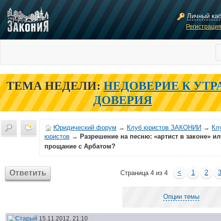
Личный ка
Регистраци
ТЕМА НЕДЕЛИ:
НЕДОВЕРИЕ К УТР
ДОВЕРИЯ
Юридический форум
→
Клуб юристов ЗАКОНИИ
→
Кл
юристов
→
Разрешение на песню: «артист в законе» и
прощание с Арбатом?
Ответить
<
1
2
Страница 4 из 4
Опции темы
15.11.2012, 21:10