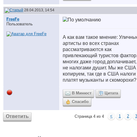
28.04.2013, 14:54
FreeFe
Пользователь
А как вам такое мнение: Уличны
артисты во всех странах
рассматриваются как
привлекающий туристов фактор
многих даже город доплачивает,
не налогами душит. Мы же США
копируем, так где в США налоги
платят музыканты и скоморохи?
В Минюст
Цитата
Спасибо
Ответить
<
1
2
Страница 4 из 4