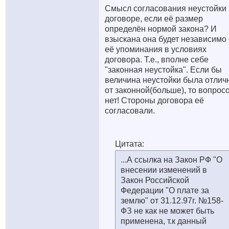
Смысл согласования неустойки 
договоре, если её размер
определён нормой закона? И
взыскана она будет независимо 
её упоминания в условиях
договора. Т.е., вполне себе
"законная неустойка". Если бы
величина неустойки была отлич
от законной(больше), то вопрос
нет! Стороны договора её
согласовали.
Цитата:
...А ссылка на Закон РФ "О
внесении изменений в
Закон Российской
Федерации "О плате за
землю" от 31.12.97г. №158-
ФЗ не как не может быть
применена, т.к данный