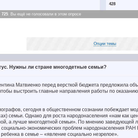
428
:
725
. Вы ещё не голосовали в этом опросе
Опции темы
тус. Нужны ли стране многодетные семьи?
ентина Матвиенко перед версткой бюджета предложила объ
, чтобы выстроить главные направления работы по оказани
ографов, сегодня в общественном сознании побеждает мод
ах) семьи. Однако для роста народонаселения «нам как це
ой, а лучше многодетной семьи». По мнению заведующей 
а социально-экономических проблем народонаселения РАН
 ребенка в семье – «явление социально незрелое».