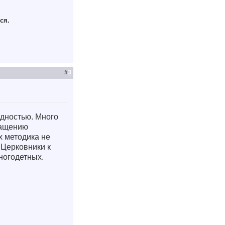
ся.
#
3
едностью. Много
ращению
х методика не
 Церковники к
ногодетных.