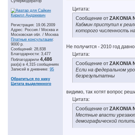
Супермодератор
Цитата:
Сообщение от
ZAKONIA 
Кабмин приступил к реа
Регистрация: 19.06.2009
Адрес: Россия / Москва и
которого численность на
Московская обл. / Москва
Платные консультации
:
9000 р.
Не получится - 2010 год давн
Сообщений: 28,838
Благодарности: 3,477
Цитата:
4,486
Поблагодарили
Сообщение от
ZAKONIA 
раз(а) в 4,315 сообщениях
Записей в дневнике:
95
Если на федеральном уро
безрезультатны
Обратиться по нику
Цитата выделенного
видимо, так хотят вопрос реш
Цитата:
Сообщение от
ZAKONIA 
Местные власти урезают
демографической полит