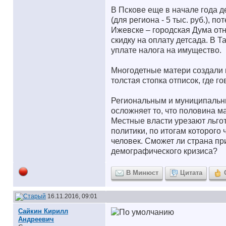
В Пскове еще в начале года 
(для региона - 5 тыс. руб.), 
Ижевске – городская Дума от
скидку на оплату детсада. В 
уплате налога на имущество.
Многодетные матери создали 
толстая стопка отписок, где го
Региональным и муниципальны
осложняет то, что половина м
Местные власти урезают льгот
политики, по итогам которого 
человек. Сможет ли страна пр
демографического кризиса?
В Минюст
Цитата
16.11.2016, 09:01
Сайкин Кирилл
Андреевич