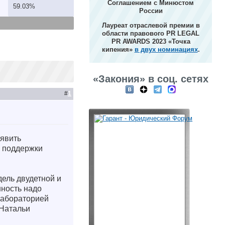
Соглашением с Минюстом
59.03%
России
Лауреат отраслевой премии в
области правового PR LEGAL
PR AWARDS 2023 «Точка
кипения»
в двух номинациях
.
«Закония» в соц. сетях
#
1
явить
ю поддержки
ель двудетной и
нность надо
лабораторией
 Натальи