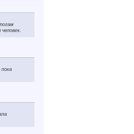
итогам
 человек.
 пока
апа