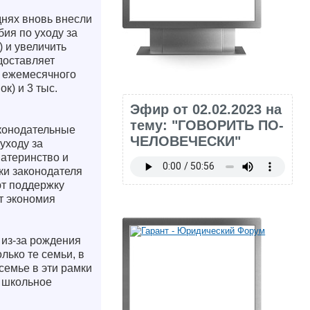
днях вновь внесли
ия по уходу за
) и увеличить
доставляет
а ежемесячного
к) и 3 тыс.
Эфир от 02.02.2023 на
тему: "ГОВОРИТЬ ПО-
аконодательные
ЧЕЛОВЕЧЕСКИ"
уходу за
материнство и
ки законодателя
ют поддержку
т экономия
 из-за рождения
ько те семьи, в
семье в эти рамки
а школьное