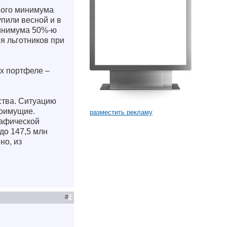
ного минимума
упили весной и в
минимума 50%-ю
я льготников при
их портфеле –
ства. Ситуацию
лоимущие.
разместить рекламу
рафической
до 147,5 млн
но, из
#
2