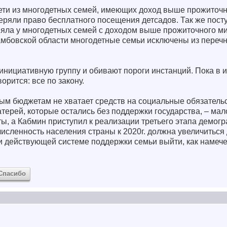
дети из многодетных семей, имеющих доход выше прожиточ
потеряли право бесплатного посещения детсадов. Так же пост
няла у многодетных семей с доходом выше прожиточного 
Тамбовской области многодетные семьи исключены из перечн
инициативную группу и обивают пороги инстанций. Пока в 
ворится: все по закону.
м бюджетам не хватает средств на социальные обязатель
атерей, которые остались без поддержки государства, – ма
ы, а Кабмин приступил к реализации третьего этапа демог
численность населения страны к 2020г. должна увеличиться 
и действующей системе поддержки семьи выйти, как намече
Спасибо