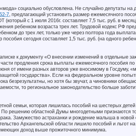
я «мода» социально обусловлена. Не случайно депутаты на 
52-7
, предлагающий установить размер ежемесячного пособ
(который с 1 июля 2016г. составляет 7,5 тыс. руб. в месяц
жения ребенком возраста трех лет. Трудовой кодекс РФ пре
ебенком до трех лет, только уже через полтора года выплат
пособия сегодня составляет 1,5 тыс. руб. (на одного ребено
записке к документу «О внесении изменений в отдельные з
 части продления срока выплаты ежемесячного пособия по 
июня от имени разных авторов уже вносимому в Госдуму, «
 защитой государства». Если на федеральном уровне попыт
пока безрезультатны, но хотя бы звучат, а чиновники обеща
аемости, то региональное законодательство больше заботи
етной семьи, которая лишилась пособий на шестерых детей
. По решению областной Думы многодетными признаются тол
 брака. Замужество астраханки и рождение малыша в новой 
тельство Архангельской области лишило пособий и льгот н
 имеющих доход выше прожиточного минимума.