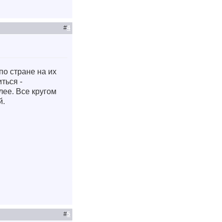
#
4
по стране на их
ться -
лее. Все кругом
й.
#
5