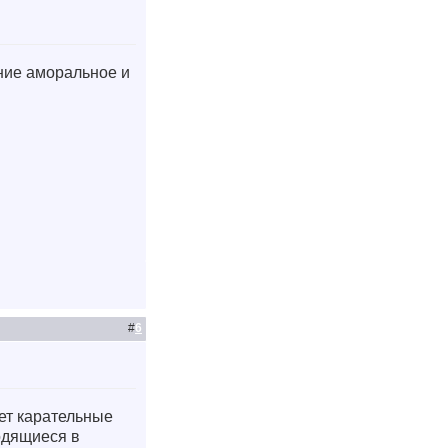
ние аморальное и
#
6
ает карательные
одящиеся в