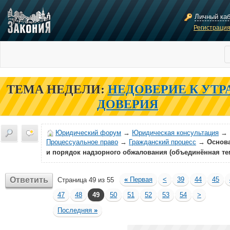
Личный ка
Регистраци
ТЕМА НЕДЕЛИ:
НЕДОВЕРИЕ К УТР
ДОВЕРИЯ
Юридический форум
→
Юридическая консультация
→
Процессуальное право
→
Гражданский процесс
→
Основ
и порядок надзорного обжалования (объединённая те
Ответить
«
Первая
<
39
44
45
Страница 49 из 55
47
48
49
50
51
52
53
54
>
Последняя
»