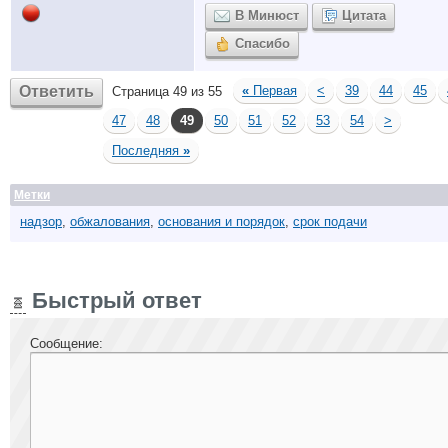
В Минюст
Цитата
Спасибо
Ответить
«
Первая
<
39
44
45
Страница 49 из 55
47
48
49
50
51
52
53
54
>
Последняя
»
Метки
надзор
,
обжалования
,
основания и порядок
,
срок подачи
Быстрый ответ
Сообщение: