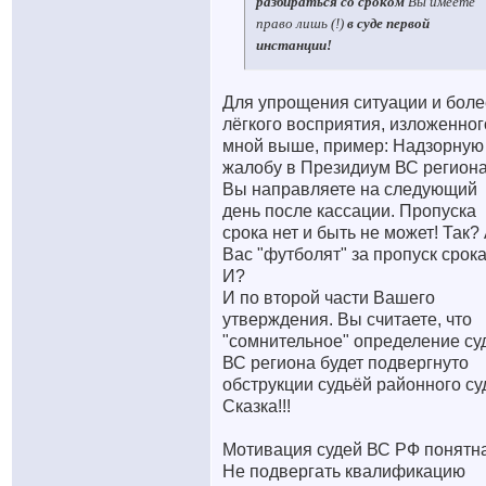
разбираться со сроком
Вы имеете
право лишь (!)
в суде первой
инстанции!
Для упрощения ситуации и боле
лёгкого восприятия, изложенног
мной выше, пример: Надзорную
жалобу в Президиум ВС регион
Вы направляете на следующий
день после кассации. Пропуска
срока нет и быть не может! Так?
Вас "футболят" за пропуск срока
И?
И по второй части Вашего
утверждения. Вы считаете, что
"сомнительное" определение су
ВС региона будет подвергнуто
обструкции судьёй районного су
Сказка!!!
Мотивация судей ВС РФ понятна!
Не подвергать квалификацию