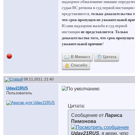
надзорное обжалование никакие определе
судьи ВС региона в суд первой инстанции 
представляются,
только доказательства т
что срок пропущен по уважительной при
И сама надзорная жалоба в суд первой
инстанции
не представляется
.
Только
доказательства того, что срок пропущен
уважительной причине
!
В Минюст
Цитата
Спасибо
08.11.2011, 21:40
Udav21RUS
Пользователь
Цитата:
Сообщение от
Лариса
Пимонова
Udav21RUS
, я верю, что