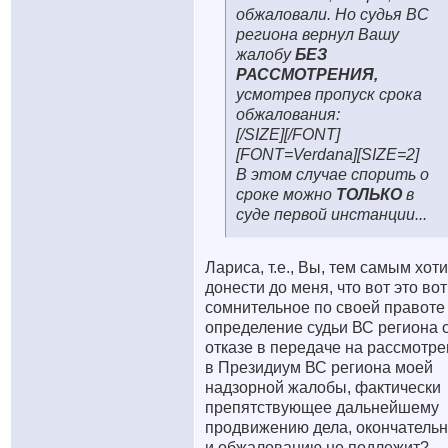
обжаловали. Но судья ВС
региона вернул Вашу
жалобу
БЕЗ
РАССМОТРЕНИЯ,
усмотрев пропуск срока
обжалования:
[/SIZE][/FONT]
[FONT=Verdana][SIZE=2]
В этом случае спорить о
сроке можно
ТОЛЬКО
в
суде первой инстанции...
Лариса, т.е., Вы, тем самым хот
донести до меня, что вот это вот
сомнительное по своей правоте
определение судьи ВС региона 
отказе в передаче на рассмотр
в Президиум ВС региона моей
надзорной жалобы, фактически
препятствующее дальнейшему
продвижению дела, окончатель
и обжалованию не подлежит?