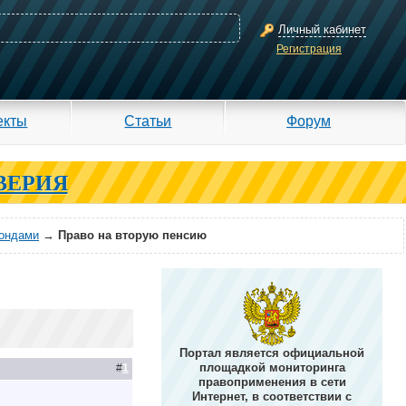
Личный кабинет
Регистрация
екты
Статьи
Форум
ВЕРИЯ
фондами
→
Право на вторую пенсию
Портал является официальной
площадкой мониторинга
#
1
правоприменения в сети
Интернет, в соответствии с