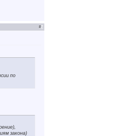
#
7
нсии по
рение),
иям закона)