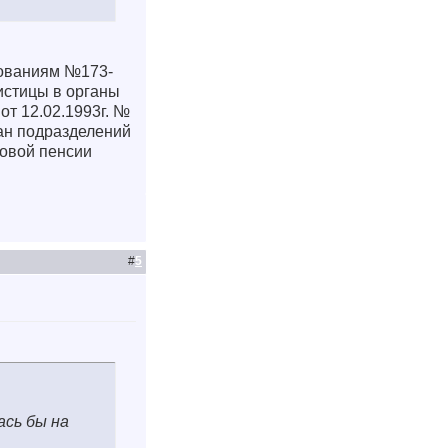
нованиям №173-
истицы в органы
от 12.02.1993г. №
ран подразделений
довой пенсии
#
5
ась бы на