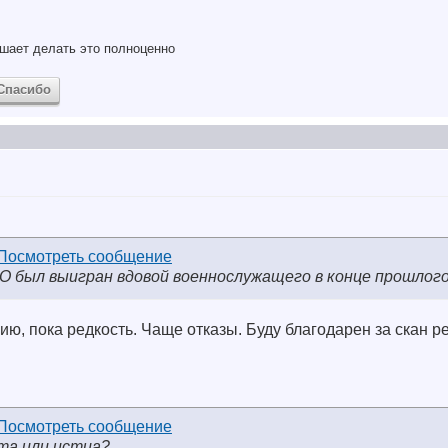
шает делать это полноценно
Спасибо
О был выигран вдовой военнослужащего в конце прошлого
ию, пока редкость. Чаще отказы. Буду благодарен за скан р
та или истца?