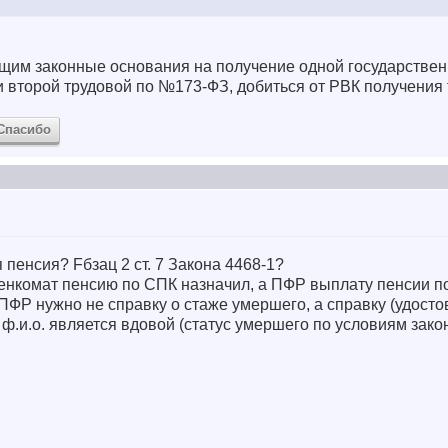
ющим законные основания на получение одной государствен
 второй трудовой по №173-ФЗ, добиться от РВК получения 
Спасибо
 пенсия? Fбзац 2 ст. 7 Закона 4468-1?
оенкомат пенсию по СПК назначил, а ПФР выплату пенсии п
 ПФР нужно не справку о стаже умершего, а справку (удосто
 ф.и.о. является вдовой (статус умершего по условиям зако