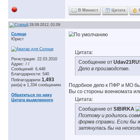
В Минюст
Цитата
28.09.2012, 01:09
Солнце
Юрист
Цитата:
Регистрация: 22.03.2010
Сообщение от
Udav21RU
Адрес: / /
Дело в производстве.
Сообщений: 6,448
Благодарности: 540
1,493
Поблагодарили
раз(а) в 1,334 сообщениях
Подобное дело к ПФР и МО бы
Вы со стороны военкомата ил
Обратиться по нику
Цитата:
Цитата выделенного
Сообщение от
SIBIRKA
Поэтому и родилось совм
форма справки. Если бы 
затянулась бы на нескол