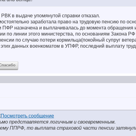
 РВК в выдаче упомянутой справки отказал.
мостоятельно заработала право на трудовую пенсию по ос
и ПФР назначена и выплачивалась до момента обращения 
и по линии этого министерства, по основаниям Закона РФ 
 пенсии по случаю потери кормильца(покойный супруг вете
и этих данных военкоматом в УПФР, последний выплату тру
Спасибо
сьмо представляется логичным и своевременным.
 тему ППРФ, то выплата страховой части пенсии затянул