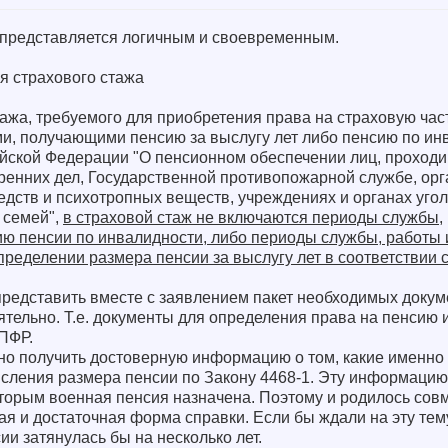
 представляется логичным и своевременным.
я страхового стажа
ажа, требуемого для приобретения права на страховую час
ми, получающими пенсию за выслугу лет либо пенсию по ин
ийской Федерации "О пенсионном обеспечении лиц, проход
тренних дел, Государственной противопожарной службе, ор
едств и психотропных веществ, учреждениях и органах уго
 семей",
в страховой стаж не включаются периоды службы,
 пенсии по инвалидности, либо периоды службы, работы 
пределении размера пенсии за выслугу лет в соответствии 
т представить вместе с заявлением пакет необходимых доку
ятельно. Т.е. документы для определения права на пенсию 
ПФР.
но получить достоверную информацию о том, какие именно
исления размера пенсии по Закону 4468-1. Эту информаци
оторым военная пенсия назначена. Поэтому и родилось сов
я и достаточная форма справки. Если бы ждали на эту тем
ии затянулась бы на несколько лет.