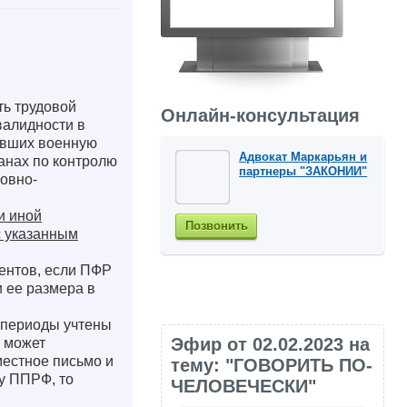
ть трудовой
Онлайн-консультация
валидности в
ивших военную
Адвокат Маркарьян и
ганах по контролю
партнеры "ЗАКОНИИ"
ловно-
и иной
Позвонить
с указанным
ментов, если ПФР
и ее размера в
 периоды учтены
Эфир от 02.02.2023 на
ю может
местное письмо и
тему: "ГОВОРИТЬ ПО-
у ППРФ, то
ЧЕЛОВЕЧЕСКИ"