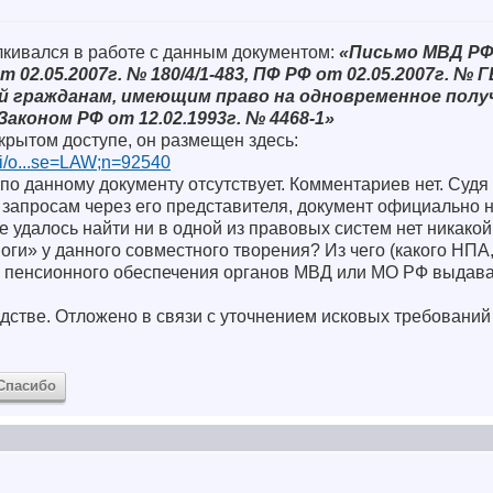
лкивался в работе с данным документом:
«Письмо МВД РФ 
02.05.2007г. № 180/4/1-483, ПФ РФ от 02.05.2007г. № Г
й гражданам, имеющим право на одновременное полу
аконом РФ от 12.02.1993г. № 4468-1»
ткрытом доступе, он размещен здесь:
cgi/o...se=LAW;n=92540
о данному документу отсутствует. Комментариев нет. Суд
и запросам через его представителя, документ официально н
е удалось найти ни в одной из правовых систем нет никако
оги» у данного совместного творения? Из чего (какого НПА,
в пенсионного обеспечения органов МВД или МО РФ выдава
одстве. Отложено в связи с уточнением исковых требовани
Спасибо