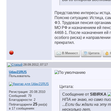
Представляю интересы истца.
Поясню ситуацию: Истица, са
ФЗ. Трудовая пенсия органам
МО РФ и назначением ей пенси
4468-1. После назначения ей
особого риска) и направлени
прекратил.
В Минюст
Цитата
28.09.2012, 07:17
Udav21RUS
Пользователь
Цитата:
Регистрация: 20.08.2010
Сообщение от
SIBIRKA
Сообщений: 79
НПА не знаю, но само пи
Благодарности: 2
25
...Если бы ждали на эту
Поблагодарили
раз(а)
в 17 сообщениях
несколько лет.