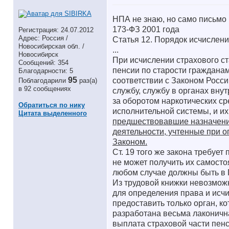
НПА не знаю, но само письмо
173-ФЗ 2001 года
Регистрация: 24.07.2012
Адрес: Россия /
Статья 12. Порядок исчислени
Новосибирская обл. /
...
Новосибирск
При исчислении страхового ст
Сообщений: 354
пенсии по старости граждана
Благодарности: 5
95
соответствии с Законом Росс
Поблагодарили
раз(а)
в 92 сообщениях
службу, службу в органах вну
за оборотом наркотических ср
Обратиться по нику
исполнительной системы, и их
Цитата выделенного
предшествовавшие назначению
деятельности, учтенные при о
Законом.
Ст. 19 того же закона требуе
не может получить их самосто
любом случае должны быть в 
Из трудовой книжки невозмож
для определения права и исч
предоставить только орган, к
разработана весьма лаконична
выплата страховой части пенс