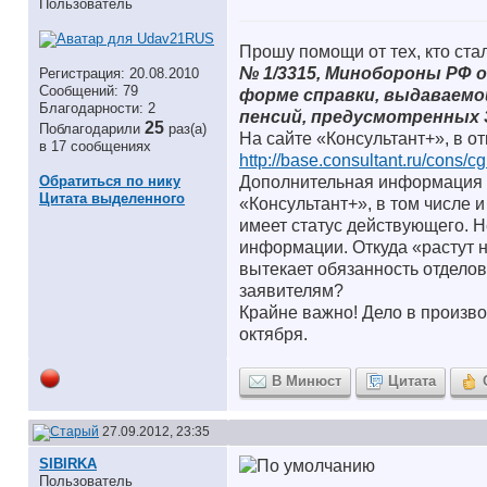
Пользователь
Прошу помощи от тех, кто ста
№ 1/3315, Минобороны РФ от 
Регистрация: 20.08.2010
Сообщений: 79
форме справки, выдаваемо
Благодарности: 2
пенсий, предусмотренных З
25
Поблагодарили
раз(а)
На сайте «Консультант+», в о
в 17 сообщениях
http://base.consultant.ru/cons/
Дополнительная информация п
Обратиться по нику
Цитата выделенного
«Консультант+», в том числе 
имеет статус действующего. Н
информации. Откуда «растут н
вытекает обязанность отдело
заявителям?
Крайне важно! Дело в произв
октября.
В Минюст
Цитата
27.09.2012, 23:35
SIBIRKA
Пользователь