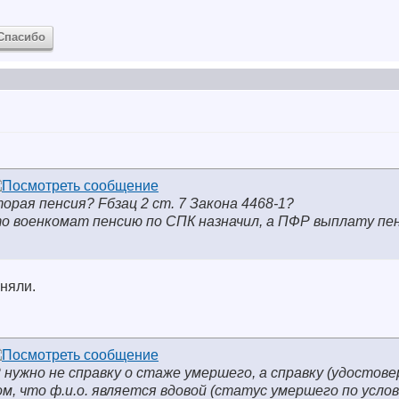
Спасибо
орая пенсия? Fбзац 2 ст. 7 Закона 4468-1?
то военкомат пенсию по СПК назначил, а ПФР выплату пе
няли.
Р нужно не справку о стаже умершего, а справку (удостове
, что ф.и.о. является вдовой (статус умершего по услов