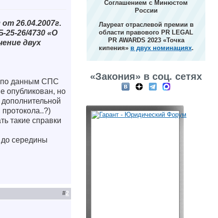
Соглашением с Минюстом
России
от 26.04.2007г.
Лауреат отраслевой премии в
Б-25-26/4730 «О
области правового PR LEGAL
PR AWARDS 2023 «Точка
чение двух
кипения»
в двух номинациях
.
«Закония» в соц. сетях
я по данным СПС
е опубликован, но
й дополнительной
 протокола..?)
ть такие справки
й до середины
#
2