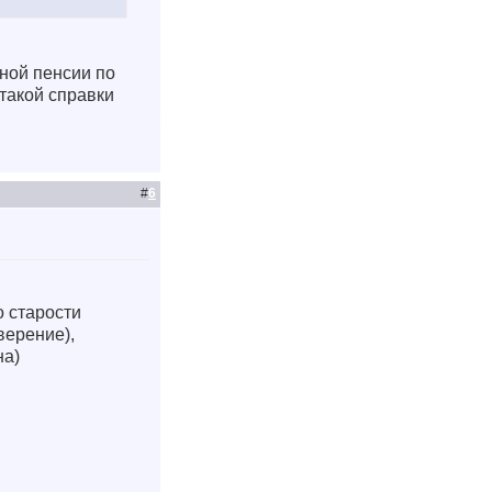
ной пенсии по
такой справки
#
6
о старости
верение),
на)