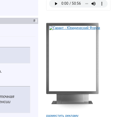
#
3
.
аточная
енсии
разместить рекламу